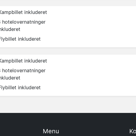
Kampbillet inkluderet
3 hotelovernatninger
nkluderet
Flybillet inkluderet
Kampbillet inkluderet
3 hotelovernatninger
nkluderet
Flybillet inkluderet
Menu
Ko