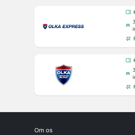
i
i
Om os