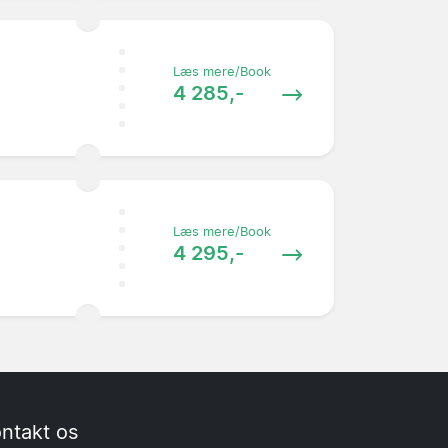
Læs mere/Book
4 285,-
Læs mere/Book
4 295,-
ntakt os