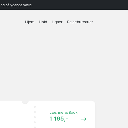
end pålydende værdi.
Hjem
Hold
Ligaer
Rejsebureauer
Læs mere/Book
1 195,-