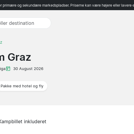
r primære og sekundære markedspladser. Priserne kan være højere eller lavere 
az
m Graz
iga
30 August 2026
Pakke med hotel og fly
Kampbillet inkluderet