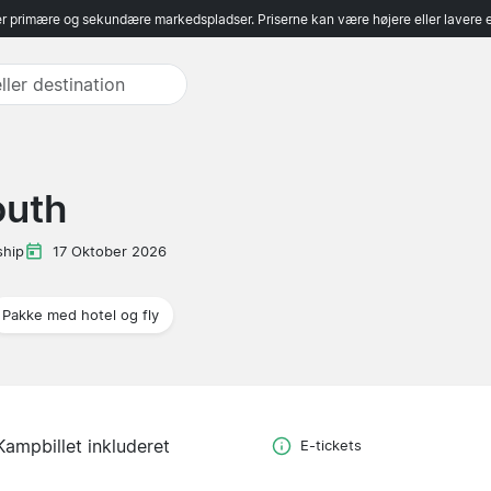
r primære og sekundære markedspladser. Priserne kan være højere eller lavere 
outh
hip
17 Oktober 2026
Pakke med hotel og fly
Kampbillet inkluderet
E-tickets