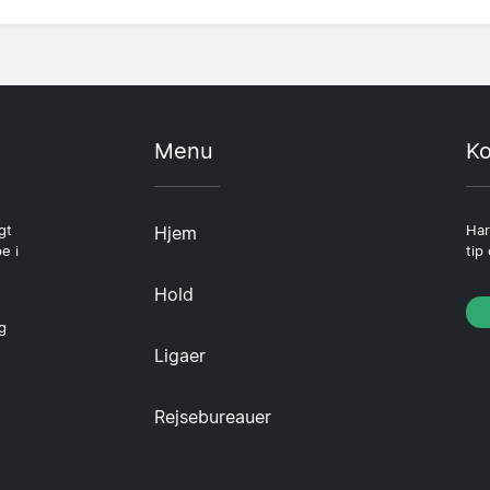
Menu
Ko
gt
Hjem
Har
e i
tip
Hold
g
Ligaer
Rejsebureauer