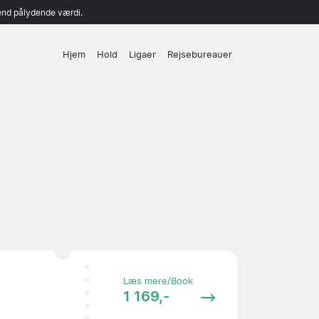
end pålydende værdi.
Hjem
Hold
Ligaer
Rejsebureauer
Læs mere/Book
1 169,-