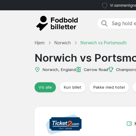
Vi sammenligne
Hjem
Norwich
Norwich vs Portsmouth
Norwich vs Portsm
Norwich, England
Carrow Road
Champions
Vis alle
Kun billet
Pakke med hotel