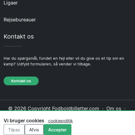
Ligaer
Rejsebureauer
Kontakt os
Har du spørgsmål, fundet en fejl eller vil du give os et tip om en
kamp? Udfyld formularen, så vender vi tilbage.
Kontakt os
© 2026 Copyright Fodboldbilletter.com ·
Om os
·
Kontakt os
·
Privatlivspolitik
·
Cookiepolitik
·
Vi bruger cookies
cookiepolitik
Redaktionel politik
Tilpas
Afvis
Accepter