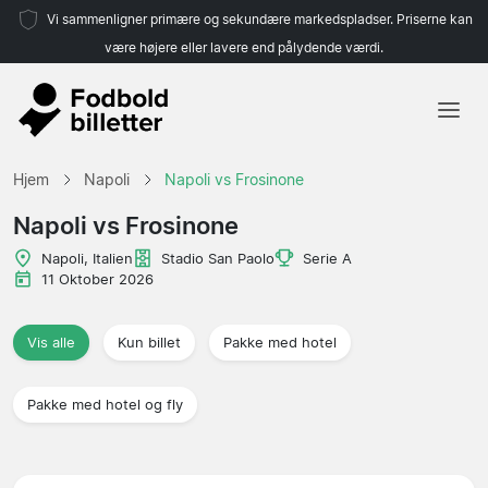
Vi sammenligner primære og sekundære markedspladser. Priserne kan
være højere eller lavere end pålydende værdi.
Hjem
Hjem
Napoli
Napoli vs Frosinone
Hold
Napoli vs Frosinone
Ligaer
Napoli, Italien
Stadio San Paolo
Serie A
11 Oktober 2026
Rejsebureauer
Vis alle
Kun billet
Pakke med hotel
Pakke med hotel og fly