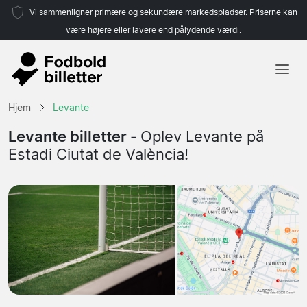
Vi sammenligner primære og sekundære markedspladser. Priserne kan
være højere eller lavere end pålydende værdi.
Hjem
Hjem
Levante
Hold
Levante billetter -
Oplev Levante på
Estadi Ciutat de València!
Ligaer
Rejsebureauer