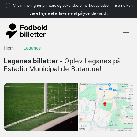
Vi sammenligner primære og sekundære markedspladser. Priserne kan
være højere eller lavere end pålydende værdi.
Hjem
Hjem
Leganes
Hold
Leganes billetter -
Oplev Leganes på
Estadio Municipal de Butarque!
Ligaer
Rejsebureauer