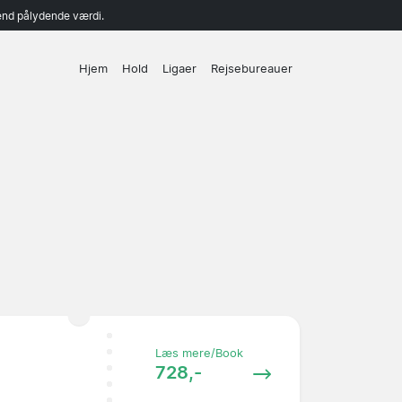
end pålydende værdi.
Hjem
Hold
Ligaer
Rejsebureauer
Læs mere/Book
728,-