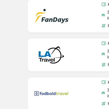
i
i
i