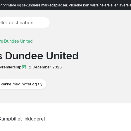
r primære og sekundære markedspladser. Priserne kan være højere eller lavere 
vs Dundee United
s Dundee United
 Premiership
2 December 2026
Pakke med hotel og fly
Kampbillet inkluderet