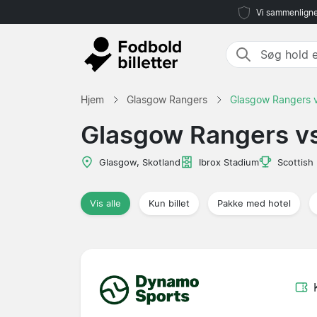
Vi sammenligne
Hjem
Glasgow Rangers
Glasgow Rangers 
Glasgow Rangers v
Glasgow, Skotland
Ibrox Stadium
Scottish
Vis alle
Kun billet
Pakke med hotel