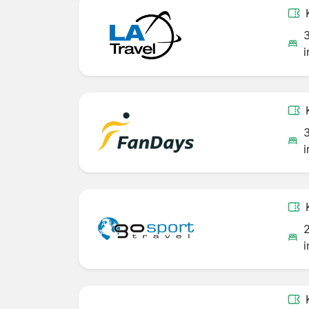
i
i
i