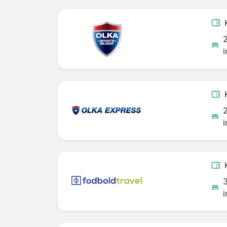
i
i
i