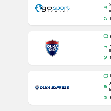
i
i
i