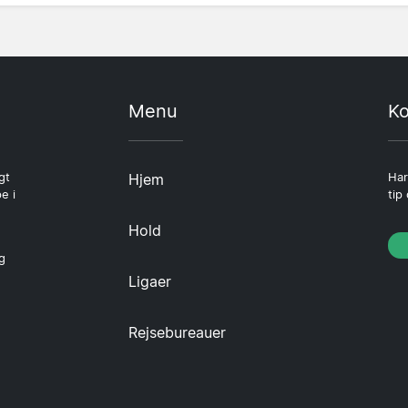
Menu
Ko
gt
Hjem
Har
e i
tip
Hold
g
Ligaer
Rejsebureauer