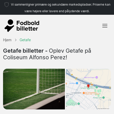
Vi sammenligner primære og sekundære markedspladser. Priserne kan
være højere eller lavere end pålydende værdi.
Hjem
Hjem
Getafe
Hold
Getafe billetter -
Oplev Getafe på
Coliseum Alfonso Perez!
Ligaer
Rejsebureauer