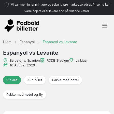
Vi sammenligner primære og sekundære markedspladser. Priserne kan
være højere eller lavere end pålydende værdi.
Hjem
Hjem
Espanyol
Espanyol vs Levante
Hold
Espanyol vs Levante
Ligaer
Barcelona, Spanien
RCDE Stadium
La Liga
16 August 2026
Rejsebureauer
Vis alle
Kun billet
Pakke med hotel
Pakke med hotel og fly