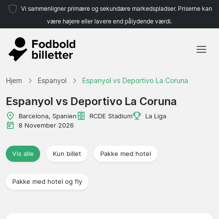
Vi sammenligner primære og sekundære markedspladser. Priserne kan
være højere eller lavere end pålydende værdi.
Hjem
Hjem
Espanyol
Espanyol vs Deportivo La Coruna
Hold
Espanyol vs Deportivo La Coruna
Ligaer
Barcelona, Spanien
RCDE Stadium
La Liga
8 November 2026
Rejsebureauer
Vis alle
Kun billet
Pakke med hotel
Pakke med hotel og fly