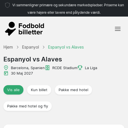
Vi sammenligner primære og sekundære markedspladser. Priserne kan
være højere eller lavere end pålydende værdi.
Hjem
Hjem
Espanyol
Espanyol vs Alaves
Hold
Espanyol vs Alaves
Ligaer
Barcelona, Spanien
RCDE Stadium
La Liga
30 Maj 2027
Rejsebureauer
Vis alle
Kun billet
Pakke med hotel
Pakke med hotel og fly