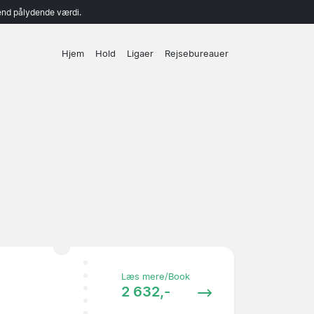
end pålydende værdi.
Hjem
Hold
Ligaer
Rejsebureauer
Læs mere/Book
2 632,-