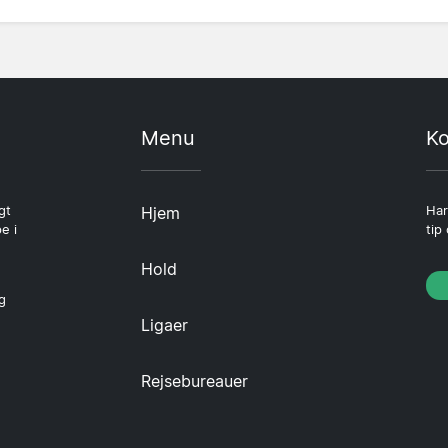
Menu
Ko
gt
Hjem
Har
e i
tip
Hold
g
Ligaer
Rejsebureauer