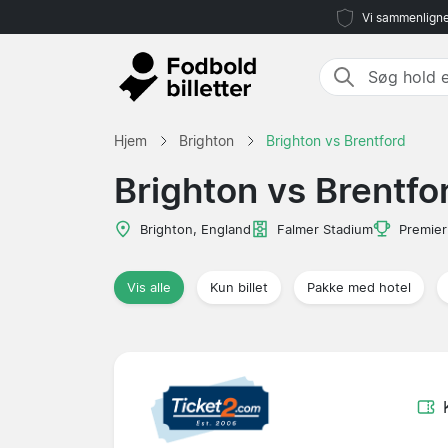
Vi sammenligne
Hjem
Brighton
Brighton vs Brentford
Brighton vs Brentfo
Brighton, England
Falmer Stadium
Premier
Vis alle
Kun billet
Pakke med hotel