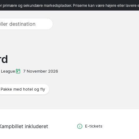
r primære og sekundære markedspladser. Priserne kan være højere eller lavere 
rd
 League
7 November 2026
Pakke med hotel og fly
Kampbillet inkluderet
E-tickets