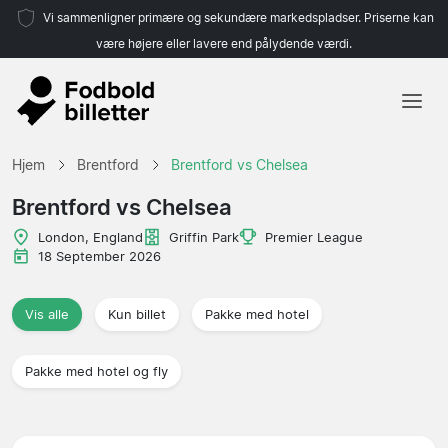
Vi sammenligner primære og sekundære markedspladser. Priserne kan
være højere eller lavere end pålydende værdi.
Hjem
Hjem
Brentford
Brentford vs Chelsea
Hold
Brentford vs Chelsea
Ligaer
London, England
Griffin Park
Premier League
18 September 2026
Rejsebureauer
Vis alle
Kun billet
Pakke med hotel
Pakke med hotel og fly