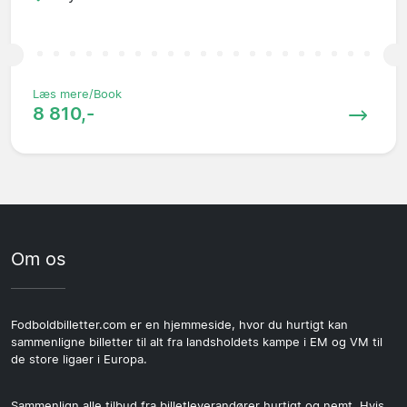
Læs mere/Book
8 810,-
Om os
Fodboldbilletter.com er en hjemmeside, hvor du hurtigt kan
sammenligne billetter til alt fra landsholdets kampe i EM og VM til
de store ligaer i Europa.
Sammenlign alle tilbud fra billetleverandører hurtigt og nemt. Hvis