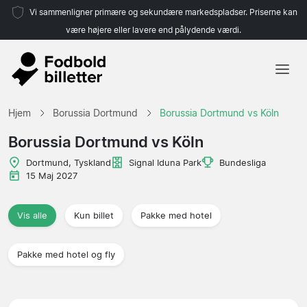
Vi sammenligner primære og sekundære markedspladser. Priserne kan
være højere eller lavere end pålydende værdi.
Hjem
Hjem
Borussia Dortmund
Borussia Dortmund vs Köln
Hold
Borussia Dortmund vs Köln
Ligaer
Dortmund, Tyskland
Signal Iduna Park
Bundesliga
15 Maj 2027
Rejsebureauer
Vis alle
Kun billet
Pakke med hotel
Pakke med hotel og fly