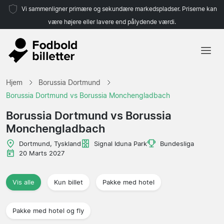
Vi sammenligner primære og sekundære markedspladser. Priserne kan
være højere eller lavere end pålydende værdi.
Hjem
Hjem
Borussia Dortmund
Hold
Borussia Dortmund vs Borussia Monchengladbach
Ligaer
Borussia Dortmund vs Borussia
Monchengladbach
Rejsebureauer
Dortmund, Tyskland
Signal Iduna Park
Bundesliga
20 Marts 2027
Vis alle
Kun billet
Pakke med hotel
Pakke med hotel og fly