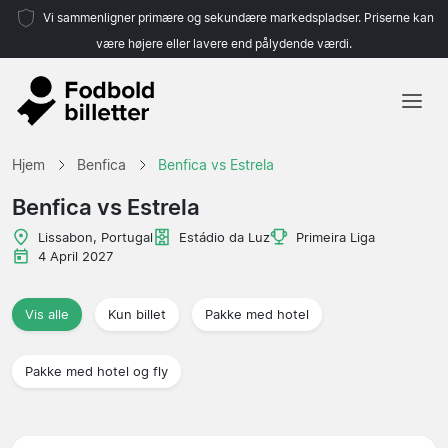
Vi sammenligner primære og sekundære markedspladser. Priserne kan
være højere eller lavere end pålydende værdi.
Hjem
Hjem
Benfica
Benfica vs Estrela
Hold
Benfica vs Estrela
Ligaer
Lissabon, Portugal
Estádio da Luz
Primeira Liga
4 April 2027
Rejsebureauer
Vis alle
Kun billet
Pakke med hotel
Pakke med hotel og fly