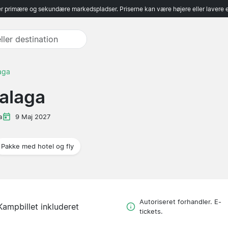
r primære og sekundære markedspladser. Priserne kan være højere eller lavere 
laga
Malaga
a
9 Maj 2027
Pakke med hotel og fly
Autoriseret forhandler. E-
Kampbillet inkluderet
tickets.