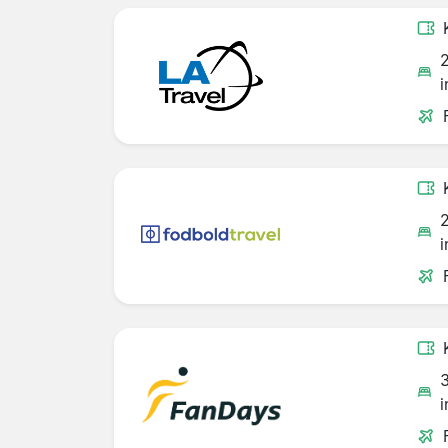
i
i
i