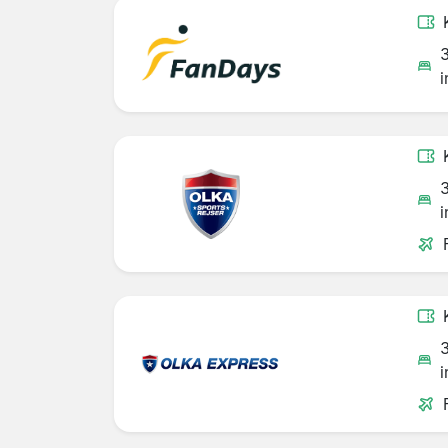
i
i
i