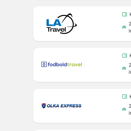
i
i
i