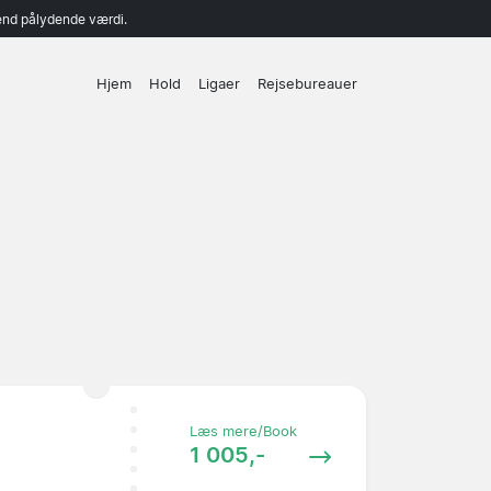
end pålydende værdi.
Hjem
Hold
Ligaer
Rejsebureauer
Læs mere/Book
1 005,-