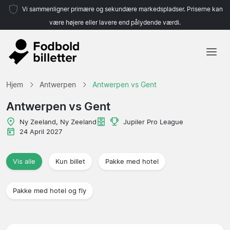
Vi sammenligner primære og sekundære markedspladser. Priserne kan
være højere eller lavere end pålydende værdi.
Hjem
Hjem
Antwerpen
Antwerpen vs Gent
Hold
Antwerpen vs Gent
Ligaer
Ny Zeeland, Ny Zeeland
Jupiler Pro League
24 April 2027
Rejsebureauer
Vis alle
Kun billet
Pakke med hotel
Pakke med hotel og fly